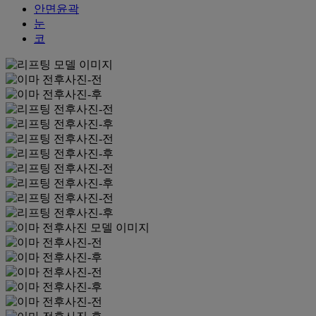
안면윤곽
눈
코