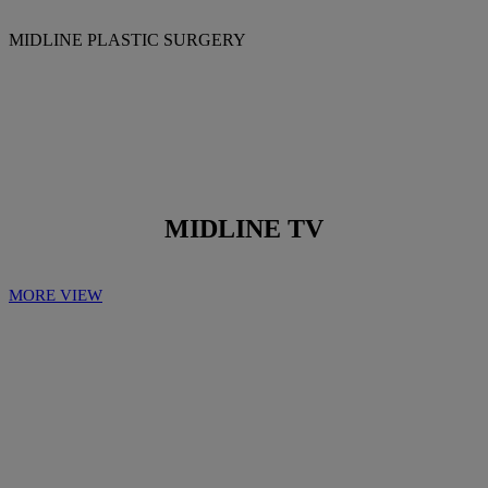
MIDLINE PLASTIC SURGERY
MIDLINE TV
MORE VIEW
Play
Play
Video
Video