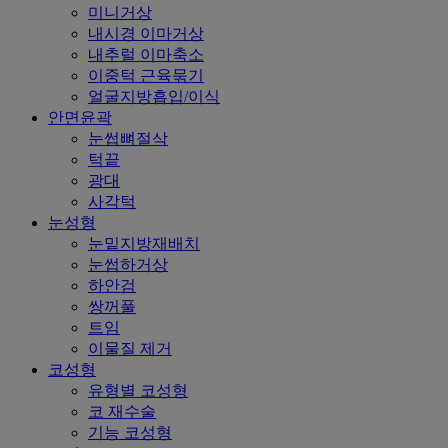
미니거상
내시경 이마거상
내추럴 이마축소
이중턱 근육묶기
얼굴지방흡입/이식
안면윤곽
눈썹뼈절삭
턱끝
광대
사각턱
눈성형
눈밑지방재배치
눈썹하거상
하안검
쌍꺼풀
트임
이물질 제거
코성형
유형별 코성형
코 재수술
기능 코성형