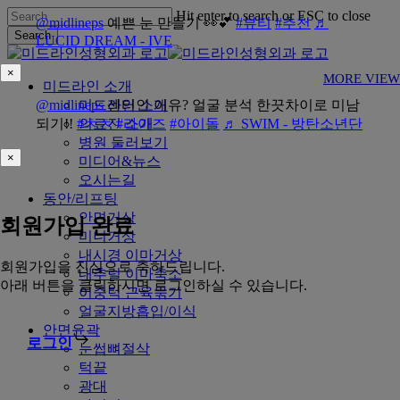
Skip
Hit enter to search or ESC to close
@midlineps
예쁜 눈 만들기 👀💕
#뷰티
#추천
♬
to
Search
LUCID DREAM - IVE
main
Close
content
Search
×
MORE VIEW
Menu
미드라인 소개
@midlineps
미드라인 소개
센터인 이유? 얼굴 분석 한끗차이로 미남
되기!!
#ㅊㅊ
의료진 소개
#라이즈
#아이돌
♬ SWIM - 방탄소년단
병원 둘러보기
×
미디어&뉴스
오시는길
동안/리프팅
안면거상
회원가입 완료
미니거상
내시경 이마거상
회원가입을 진심으로 축하드립니다.
내추럴 이마축소
아래 버튼을 클릭하시면 로그인하실 수 있습니다.
이중턱 근육묶기
얼굴지방흡입/이식
안면윤곽
로그인
눈썹뼈절삭
턱끝
광대