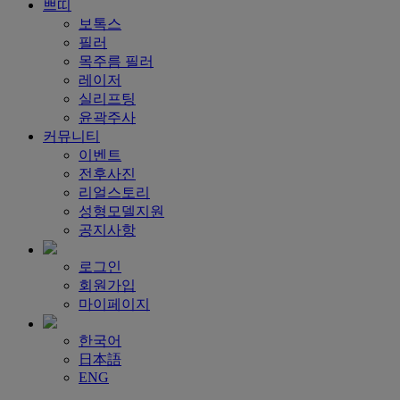
쁘띠
보톡스
필러
목주름 필러
레이저
실리프팅
윤곽주사
커뮤니티
이벤트
전후사진
리얼스토리
성형모델지원
공지사항
로그인
회원가입
마이페이지
한국어
日本語
ENG