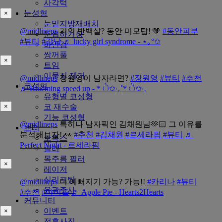
사각턱
눈성형
×
눈밑지방재배치
@midlineps
거의 반백살? 동안 미모탑! 🩵
#동안피부
눈썹하거상
#뷰티
#강남
♬ lucky girl syndrome - ⋆｡°✩
하안검
쌍꺼풀
×
트임
이물질 제거
@midlineps
장원영이 남자라면?
#장원영
#뷰티
#추천
코성형
♬ Blueming speed up - * ੈ✩‧₊˚* ੈ✩‧₊
유형별 코성형
코 재수술
×
기능 코성형
@midlineps
특히나 남자픽인 김채원님🫶🏻 그 이유를
쁘띠
분석해보자! 👀
#추천
#김채원
#르세라핌
#뷰티
♬
보톡스
Perfect Night - 르세라핌
필러
목주름 필러
×
레이저
실리프팅
@midlineps
더 예뻐지기 가능? 가능!!
#카리나
#뷰티
윤곽주사
#추천
#아이돌
♬ Apple Pie - Hearts2Hearts
커뮤니티
이벤트
×
전후사진