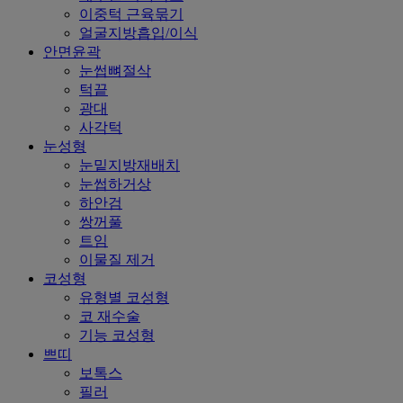
이중턱 근육묶기
얼굴지방흡입/이식
안면윤곽
눈썹뼈절삭
턱끝
광대
사각턱
눈성형
눈밑지방재배치
눈썹하거상
하안검
쌍꺼풀
트임
이물질 제거
코성형
유형별 코성형
코 재수술
기능 코성형
쁘띠
보톡스
필러