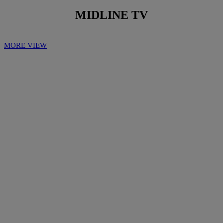
MIDLINE TV
MORE VIEW
Play
Play
Video
Video