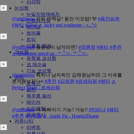
사각턱
눈성형
×
눈밑지방재배치
@midlineps
거의 반백살? 동안 미모탑! 🩵
#동안피부
눈썹하거상
#뷰티
#강남
♬ lucky girl syndrome - ⋆｡°✩
하안검
쌍꺼풀
×
트임
이물질 제거
@midlineps
장원영이 남자라면?
#장원영
#뷰티
#추천
코성형
♬ Blueming speed up - * ੈ✩‧₊˚* ੈ✩‧₊
유형별 코성형
코 재수술
×
기능 코성형
@midlineps
특히나 남자픽인 김채원님🫶🏻 그 이유를
쁘띠
분석해보자! 👀
#추천
#김채원
#르세라핌
#뷰티
♬
보톡스
Perfect Night - 르세라핌
필러
목주름 필러
×
레이저
실리프팅
@midlineps
더 예뻐지기 가능? 가능!!
#카리나
#뷰티
윤곽주사
#추천
#아이돌
♬ Apple Pie - Hearts2Hearts
커뮤니티
이벤트
×
전후사진