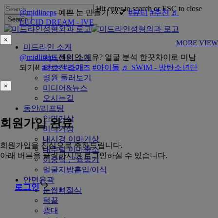
Skip
Hit enter to search or ESC to close
@midlineps
예쁜 눈 만들기 👀💕
#뷰티
#추천
♬
to
Search
LUCID DREAM - IVE
main
Close
content
Search
×
MORE VIEW
Menu
미드라인 소개
@midlineps
미드라인 소개
센터인 이유? 얼굴 분석 한끗차이로 미남
되기!!
#ㅊㅊ
의료진 소개
#라이즈
#아이돌
♬ SWIM - 방탄소년단
병원 둘러보기
×
미디어&뉴스
오시는길
동안/리프팅
안면거상
회원가입 완료
미니거상
내시경 이마거상
회원가입을 진심으로 축하드립니다.
내추럴 이마축소
아래 버튼을 클릭하시면 로그인하실 수 있습니다.
이중턱 근육묶기
얼굴지방흡입/이식
안면윤곽
로그인
눈썹뼈절삭
턱끝
광대