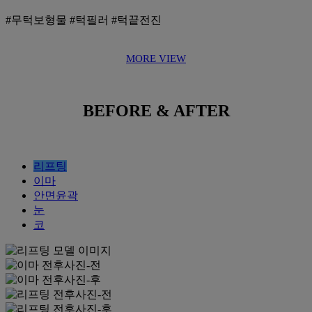
#무턱보형물 #턱필러 #턱끝전진
MORE VIEW
BEFORE & AFTER
리프팅
이마
안면윤곽
눈
코