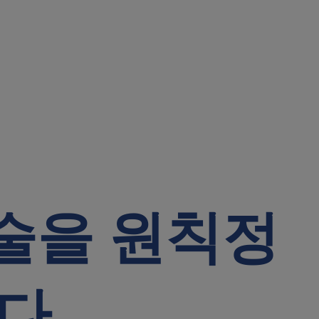
술을 원칙
정
다.