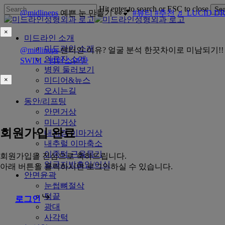
Skip
Hit enter to search or ESC to close
Sea
@midlineps
예쁜 눈 만들기 👀💕
#뷰티
#추천
♬ LUCID DR
to
Close
main
Search
×
content
Menu
미드라인 소개
미드라인 소개
@midlineps
센터인 이유? 얼굴 분석 한끗차이로 미남되기!
의료진 소개
SWIM - 방탄소년단
병원 둘러보기
×
미디어&뉴스
오시는길
동안/리프팅
안면거상
미니거상
회원가입 완료
내시경 이마거상
내추럴 이마축소
이중턱 근육묶기
회원가입을 진심으로 축하드립니다.
얼굴지방흡입/이식
아래 버튼을 클릭하시면 로그인하실 수 있습니다.
안면윤곽
눈썹뼈절삭
턱끝
로그인
광대
사각턱