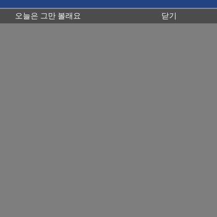
오늘은 그만 볼래요
닫기