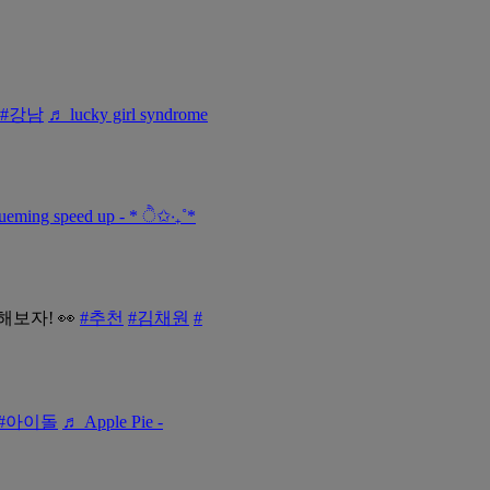
#강남
♬ lucky girl syndrome
eming speed up - * ੈ✩‧₊˚*
보자! 👀
#추천
#김채원
#
#아이돌
♬ Apple Pie -