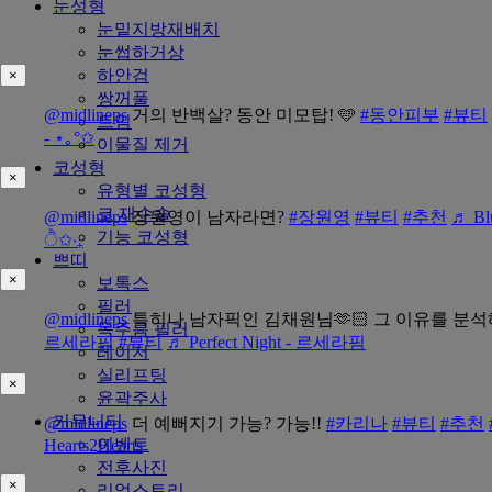
눈성형
눈밑지방재배치
눈썹하거상
하안검
×
쌍꺼풀
@midlineps
거의 반백살? 동안 미모탑! 🩵
#동안피부
#뷰티
트임
- ⋆｡°✩
이물질 제거
코성형
×
유형별 코성형
코 재수술
@midlineps
장원영이 남자라면?
#장원영
#뷰티
#추천
♬ Blu
기능 코성형
ੈ✩‧₊
쁘띠
×
보톡스
필러
@midlineps
특히나 남자픽인 김채원님🫶🏻 그 이유를 분석해
목주름 필러
르세라핌
#뷰티
♬ Perfect Night - 르세라핌
레이저
실리프팅
×
윤곽주사
커뮤니티
@midlineps
더 예뻐지기 가능? 가능!!
#카리나
#뷰티
#추천
이벤트
Hearts2Hearts
전후사진
×
리얼스토리