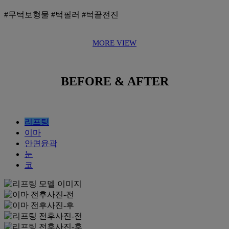
#무턱보형물 #턱필러 #턱끝전진
MORE VIEW
BEFORE & AFTER
리프팅
이마
안면윤곽
눈
코