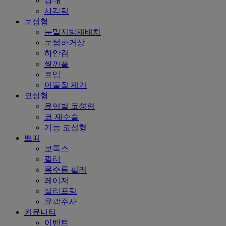
광대
사각턱
눈성형
눈밑지방재배치
눈썹하거상
하안검
쌍꺼풀
트임
이물질 제거
코성형
유형별 코성형
코 재수술
기능 코성형
쁘띠
보톡스
필러
목주름 필러
레이저
실리프팅
윤곽주사
커뮤니티
이벤트