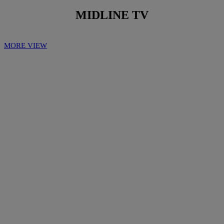
MIDLINE TV
MORE VIEW
Play
Play
Video
Video