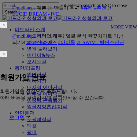
Skip
Hit enter to search or ESC to close
@midlineps
예쁜 눈 만들기 👀💕
#뷰티
#추천
♬
to
Search
LUCID DREAM - IVE
main
Close
content
Search
×
MORE VIEW
Menu
미드라인 소개
@midlineps
미드라인 소개
센터인 이유? 얼굴 분석 한끗차이로 미남
되기!!
#ㅊㅊ
의료진 소개
#라이즈
#아이돌
♬ SWIM - 방탄소년단
병원 둘러보기
×
미디어&뉴스
오시는길
동안/리프팅
안면거상
회원가입 완료
미니거상
내시경 이마거상
회원가입을 진심으로 축하드립니다.
내추럴 이마축소
아래 버튼을 클릭하시면 로그인하실 수 있습니다.
이중턱 근육묶기
얼굴지방흡입/이식
안면윤곽
로그인
눈썹뼈절삭
턱끝
광대