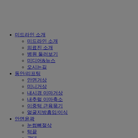
Close
미드라인 소개
Menu
미드라인 소개
의료진 소개
병원 둘러보기
미디어&뉴스
오시는길
동안/리프팅
안면거상
미니거상
내시경 이마거상
내추럴 이마축소
이중턱 근육묶기
얼굴지방흡입/이식
안면윤곽
눈썹뼈절삭
턱끝