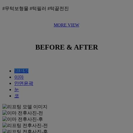
#무턱보형물 #턱필러 #턱끝전진
MORE VIEW
BEFORE & AFTER
리프팅
이마
안면윤곽
눈
코