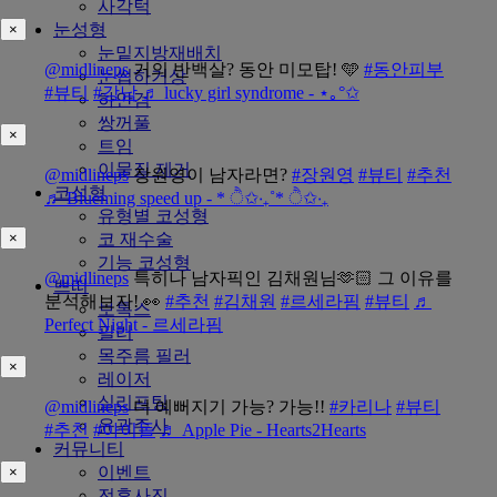
사각턱
눈성형
×
눈밑지방재배치
@midlineps
거의 반백살? 동안 미모탑! 🩵
#동안피부
눈썹하거상
#뷰티
#강남
♬ lucky girl syndrome - ⋆｡°✩
하안검
쌍꺼풀
×
트임
이물질 제거
@midlineps
장원영이 남자라면?
#장원영
#뷰티
#추천
코성형
♬ Blueming speed up - * ੈ✩‧₊˚* ੈ✩‧₊
유형별 코성형
코 재수술
×
기능 코성형
@midlineps
특히나 남자픽인 김채원님🫶🏻 그 이유를
쁘띠
분석해보자! 👀
#추천
#김채원
#르세라핌
#뷰티
♬
보톡스
Perfect Night - 르세라핌
필러
목주름 필러
×
레이저
실리프팅
@midlineps
더 예뻐지기 가능? 가능!!
#카리나
#뷰티
윤곽주사
#추천
#아이돌
♬ Apple Pie - Hearts2Hearts
커뮤니티
이벤트
×
전후사진