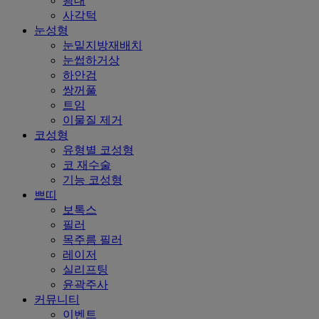
광대
사각턱
눈성형
눈밑지방재배치
눈썹하거상
하안검
쌍꺼풀
트임
이물질 제거
코성형
유형별 코성형
코 재수술
기능 코성형
쁘띠
보톡스
필러
목주름 필러
레이저
실리프팅
윤곽주사
커뮤니티
이벤트