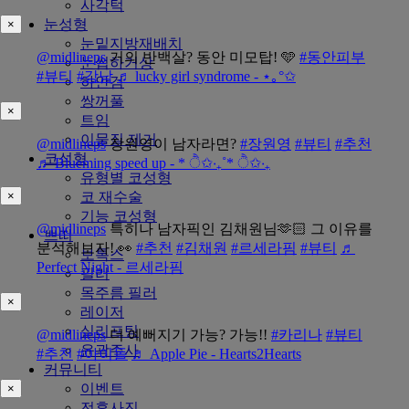
사각턱
눈성형
×
눈밑지방재배치
@midlineps
거의 반백살? 동안 미모탑! 🩵
#동안피부
눈썹하거상
#뷰티
#강남
♬ lucky girl syndrome - ⋆｡°✩
하안검
쌍꺼풀
×
트임
이물질 제거
@midlineps
장원영이 남자라면?
#장원영
#뷰티
#추천
코성형
♬ Blueming speed up - * ੈ✩‧₊˚* ੈ✩‧₊
유형별 코성형
코 재수술
×
기능 코성형
@midlineps
특히나 남자픽인 김채원님🫶🏻 그 이유를
쁘띠
분석해보자! 👀
#추천
#김채원
#르세라핌
#뷰티
♬
보톡스
Perfect Night - 르세라핌
필러
목주름 필러
×
레이저
실리프팅
@midlineps
더 예뻐지기 가능? 가능!!
#카리나
#뷰티
윤곽주사
#추천
#아이돌
♬ Apple Pie - Hearts2Hearts
커뮤니티
이벤트
×
전후사진