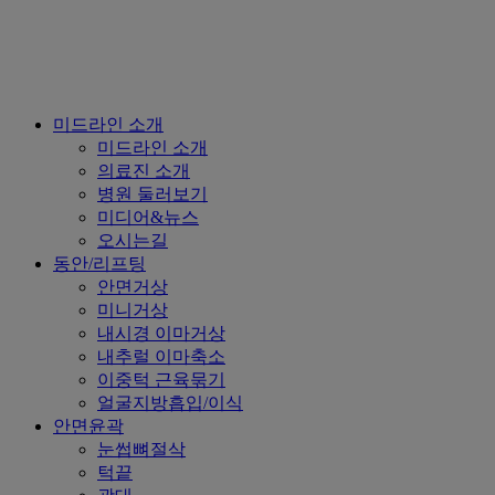
Close
미드라인 소개
Menu
미드라인 소개
의료진 소개
병원 둘러보기
미디어&뉴스
오시는길
동안/리프팅
안면거상
미니거상
내시경 이마거상
내추럴 이마축소
이중턱 근육묶기
얼굴지방흡입/이식
안면윤곽
눈썹뼈절삭
턱끝