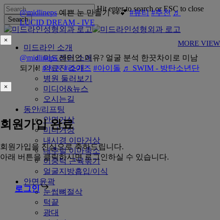
Skip
Hit enter to search or ESC to close
@midlineps
예쁜 눈 만들기 👀💕
#뷰티
#추천
♬
to
Search
LUCID DREAM - IVE
main
Close
content
Search
×
MORE VIEW
Menu
미드라인 소개
@midlineps
미드라인 소개
센터인 이유? 얼굴 분석 한끗차이로 미남
되기!!
#ㅊㅊ
의료진 소개
#라이즈
#아이돌
♬ SWIM - 방탄소년단
병원 둘러보기
×
미디어&뉴스
오시는길
동안/리프팅
안면거상
회원가입 완료
미니거상
내시경 이마거상
회원가입을 진심으로 축하드립니다.
내추럴 이마축소
아래 버튼을 클릭하시면 로그인하실 수 있습니다.
이중턱 근육묶기
얼굴지방흡입/이식
안면윤곽
로그인
눈썹뼈절삭
턱끝
광대