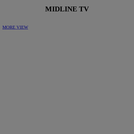
MIDLINE TV
MORE VIEW
Play
Play
Video
Video