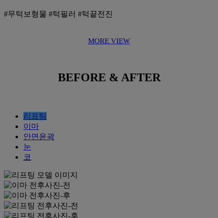
#무턱보형물 #턱필러 #턱끝전진
MORE VIEW
BEFORE & AFTER
리프팅
이마
안면윤곽
눈
코