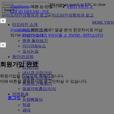
Skip
Hit enter to search or ESC to close
@midlineps
예쁜 눈 만들기 👀💕
#뷰티
#추천
♬
to
Search
LUCID DREAM - IVE
main
Close
content
Search
×
MORE VIEW
Menu
미드라인 소개
@midlineps
미드라인 소개
센터인 이유? 얼굴 분석 한끗차이로 미남
되기!!
#ㅊㅊ
의료진 소개
#라이즈
#아이돌
♬ SWIM - 방탄소년단
병원 둘러보기
×
미디어&뉴스
오시는길
동안/리프팅
안면거상
회원가입 완료
미니거상
내시경 이마거상
회원가입을 진심으로 축하드립니다.
내추럴 이마축소
아래 버튼을 클릭하시면 로그인하실 수 있습니다.
이중턱 근육묶기
얼굴지방흡입/이식
안면윤곽
로그인
눈썹뼈절삭
턱끝
광대