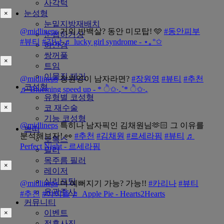
사각턱
눈성형
×
눈밑지방재배치
@midlineps
거의 반백살? 동안 미모탑! 🩵
#동안피부
눈썹하거상
#뷰티
#강남
♬ lucky girl syndrome - ⋆｡°✩
하안검
쌍꺼풀
×
트임
이물질 제거
@midlineps
장원영이 남자라면?
#장원영
#뷰티
#추천
코성형
♬ Blueming speed up - * ੈ✩‧₊˚* ੈ✩‧₊
유형별 코성형
코 재수술
×
기능 코성형
@midlineps
특히나 남자픽인 김채원님🫶🏻 그 이유를
쁘띠
분석해보자! 👀
#추천
#김채원
#르세라핌
#뷰티
♬
보톡스
Perfect Night - 르세라핌
필러
목주름 필러
×
레이저
실리프팅
@midlineps
더 예뻐지기 가능? 가능!!
#카리나
#뷰티
윤곽주사
#추천
#아이돌
♬ Apple Pie - Hearts2Hearts
커뮤니티
이벤트
×
전후사진