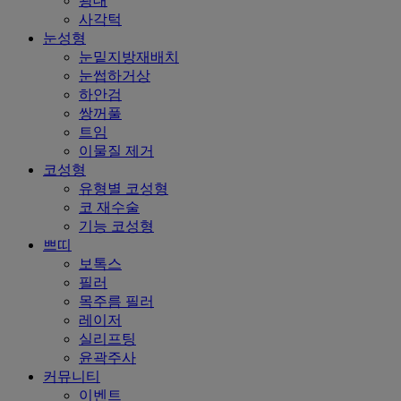
광대
사각턱
눈성형
눈밑지방재배치
눈썹하거상
하안검
쌍꺼풀
트임
이물질 제거
코성형
유형별 코성형
코 재수술
기능 코성형
쁘띠
보톡스
필러
목주름 필러
레이저
실리프팅
윤곽주사
커뮤니티
이벤트