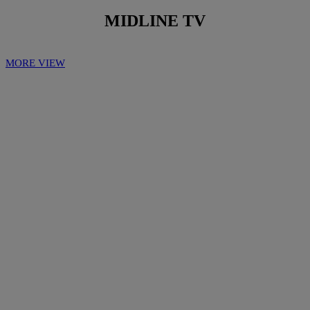
MIDLINE TV
MORE VIEW
Play
Play
Video
Video