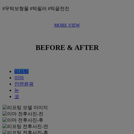
#무턱보형물 #턱필러 #턱끝전진
MORE VIEW
BEFORE & AFTER
리프팅
이마
안면윤곽
눈
코