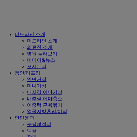
Close
미드라인 소개
Menu
미드라인 소개
의료진 소개
병원 둘러보기
미디어&뉴스
오시는길
동안/리프팅
안면거상
미니거상
내시경 이마거상
내추럴 이마축소
이중턱 근육묶기
얼굴지방흡입/이식
안면윤곽
눈썹뼈절삭
턱끝