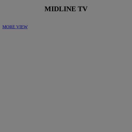
MIDLINE TV
MORE VIEW
Play
Play
Video
Video