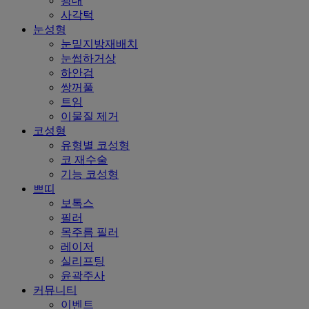
광대
사각턱
눈성형
눈밑지방재배치
눈썹하거상
하안검
쌍꺼풀
트임
이물질 제거
코성형
유형별 코성형
코 재수술
기능 코성형
쁘띠
보톡스
필러
목주름 필러
레이저
실리프팅
윤곽주사
커뮤니티
이벤트