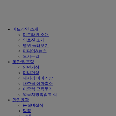
Close
미드라인 소개
Menu
미드라인 소개
의료진 소개
병원 둘러보기
미디어&뉴스
오시는길
동안/리프팅
안면거상
미니거상
내시경 이마거상
내추럴 이마축소
이중턱 근육묶기
얼굴지방흡입/이식
안면윤곽
눈썹뼈절삭
턱끝