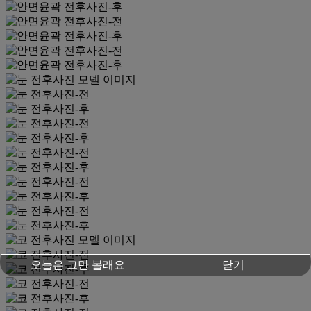
오늘은 그만 볼래요
닫기