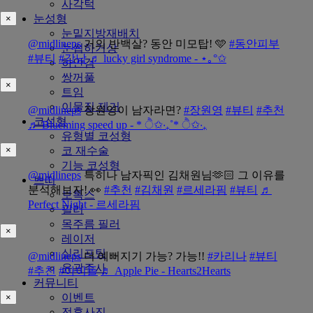
사각턱
눈성형
×
눈밑지방재배치
@midlineps
거의 반백살? 동안 미모탑! 🩵
#동안피부
눈썹하거상
#뷰티
#강남
♬ lucky girl syndrome - ⋆｡°✩
하안검
쌍꺼풀
×
트임
이물질 제거
@midlineps
장원영이 남자라면?
#장원영
#뷰티
#추천
코성형
♬ Blueming speed up - * ੈ✩‧₊˚* ੈ✩‧₊
유형별 코성형
코 재수술
×
기능 코성형
@midlineps
특히나 남자픽인 김채원님🫶🏻 그 이유를
쁘띠
분석해보자! 👀
#추천
#김채원
#르세라핌
#뷰티
♬
보톡스
Perfect Night - 르세라핌
필러
목주름 필러
×
레이저
실리프팅
@midlineps
더 예뻐지기 가능? 가능!!
#카리나
#뷰티
윤곽주사
#추천
#아이돌
♬ Apple Pie - Hearts2Hearts
커뮤니티
이벤트
×
전후사진