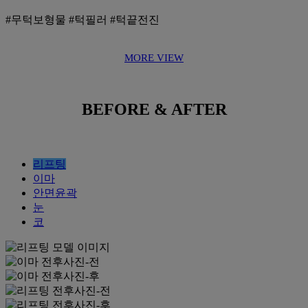
#무턱보형물 #턱필러 #턱끝전진
MORE VIEW
BEFORE & AFTER
리프팅
이마
안면윤곽
눈
코