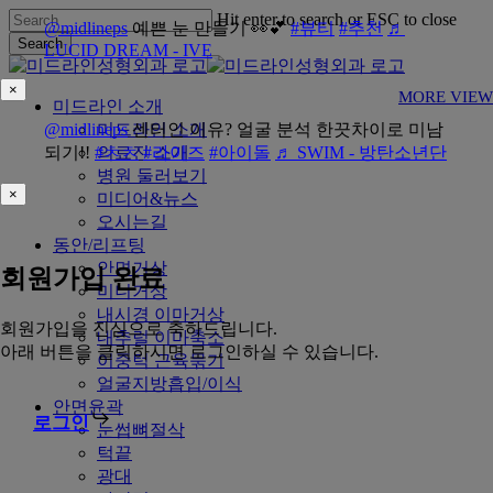
Skip
Hit enter to search or ESC to close
@midlineps
예쁜 눈 만들기 👀💕
#뷰티
#추천
♬
to
Search
LUCID DREAM - IVE
main
Close
content
Search
×
MORE VIEW
Menu
미드라인 소개
@midlineps
미드라인 소개
센터인 이유? 얼굴 분석 한끗차이로 미남
되기!!
#ㅊㅊ
의료진 소개
#라이즈
#아이돌
♬ SWIM - 방탄소년단
병원 둘러보기
×
미디어&뉴스
오시는길
동안/리프팅
안면거상
회원가입 완료
미니거상
내시경 이마거상
회원가입을 진심으로 축하드립니다.
내추럴 이마축소
아래 버튼을 클릭하시면 로그인하실 수 있습니다.
이중턱 근육묶기
얼굴지방흡입/이식
안면윤곽
로그인
눈썹뼈절삭
턱끝
광대