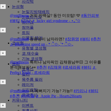
사각턱
눈성형
×
눈밑지방재배치
@midlineps
거의 반백살? 동안 미모탑! 🩵
#동안피부
눈썹하거상
#뷰티
#강남
♬ lucky girl syndrome - ⋆｡°✩
하안검
쌍꺼풀
×
트임
이물질 제거
@midlineps
장원영이 남자라면?
#장원영
#뷰티
#추천
코성형
♬ Blueming speed up - * ੈ✩‧₊˚* ੈ✩‧₊
유형별 코성형
코 재수술
×
기능 코성형
@midlineps
특히나 남자픽인 김채원님🫶🏻 그 이유를
쁘띠
분석해보자! 👀
#추천
#김채원
#르세라핌
#뷰티
♬
보톡스
Perfect Night - 르세라핌
필러
목주름 필러
×
레이저
실리프팅
@midlineps
더 예뻐지기 가능? 가능!!
#카리나
#뷰티
윤곽주사
#추천
#아이돌
♬ Apple Pie - Hearts2Hearts
커뮤니티
이벤트
×
전후사진