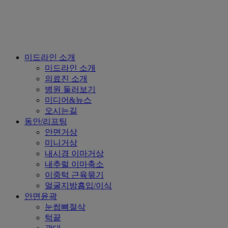
Close
미드라인 소개
Menu
미드라인 소개
의료진 소개
병원 둘러보기
미디어&뉴스
오시는길
동안/리프팅
안면거상
미니거상
내시경 이마거상
내추럴 이마축소
이중턱 근육묶기
얼굴지방흡입/이식
안면윤곽
눈썹뼈절삭
턱끝