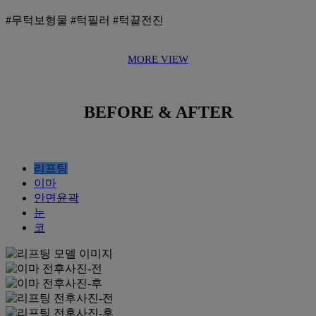
#무턱보형물 #턱필러 #턱끝전진
MORE VIEW
BEFORE & AFTER
리프팅
이마
안면윤곽
눈
코