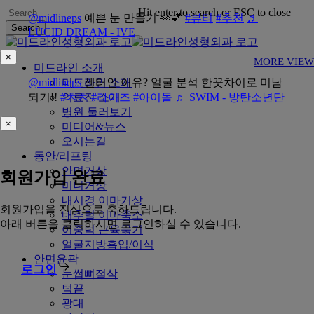
Skip
Hit enter to search or ESC to close
@midlineps
예쁜 눈 만들기 👀💕
#뷰티
#추천
♬
to
Search
LUCID DREAM - IVE
main
Close
content
Search
×
MORE VIEW
Menu
미드라인 소개
@midlineps
미드라인 소개
센터인 이유? 얼굴 분석 한끗차이로 미남
되기!!
#ㅊㅊ
의료진 소개
#라이즈
#아이돌
♬ SWIM - 방탄소년단
병원 둘러보기
×
미디어&뉴스
오시는길
동안/리프팅
안면거상
회원가입 완료
미니거상
내시경 이마거상
회원가입을 진심으로 축하드립니다.
내추럴 이마축소
아래 버튼을 클릭하시면 로그인하실 수 있습니다.
이중턱 근육묶기
얼굴지방흡입/이식
안면윤곽
로그인
눈썹뼈절삭
턱끝
광대