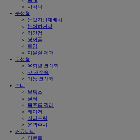
광대
사각턱
눈성형
눈밑지방재배치
눈썹하거상
하안검
쌍꺼풀
트임
이물질 제거
코성형
유형별 코성형
코 재수술
기능 코성형
쁘띠
보톡스
필러
목주름 필러
레이저
실리프팅
윤곽주사
커뮤니티
이벤트