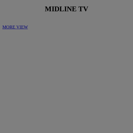
MIDLINE TV
MORE VIEW
Play
Play
Video
Video