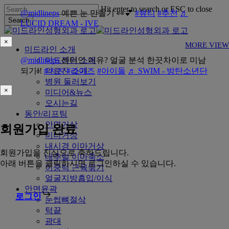
Skip
Hit enter to search or ESC to close
@midlineps
예쁜 눈 만들기 👀💕
#뷰티
#추천
♬
to
Search
LUCID DREAM - IVE
main
Close
content
Search
×
MORE VIEW
Menu
미드라인 소개
@midlineps
미드라인 소개
센터인 이유? 얼굴 분석 한끗차이로 미남
되기!!
#ㅊㅊ
의료진 소개
#라이즈
#아이돌
♬ SWIM - 방탄소년단
병원 둘러보기
×
미디어&뉴스
오시는길
동안/리프팅
안면거상
회원가입 완료
미니거상
내시경 이마거상
회원가입을 진심으로 축하드립니다.
내추럴 이마축소
아래 버튼을 클릭하시면 로그인하실 수 있습니다.
이중턱 근육묶기
얼굴지방흡입/이식
안면윤곽
로그인
눈썹뼈절삭
턱끝
광대