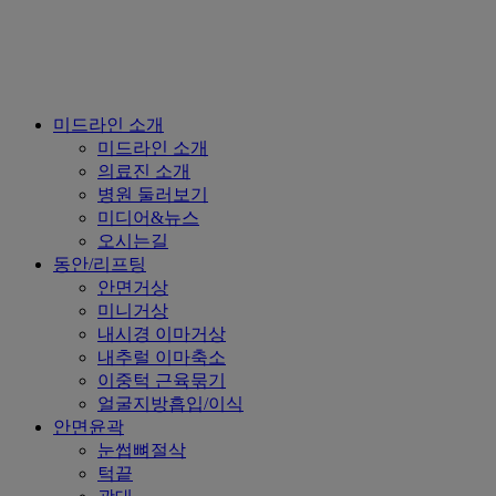
Close
미드라인 소개
Menu
미드라인 소개
의료진 소개
병원 둘러보기
미디어&뉴스
오시는길
동안/리프팅
안면거상
미니거상
내시경 이마거상
내추럴 이마축소
이중턱 근육묶기
얼굴지방흡입/이식
안면윤곽
눈썹뼈절삭
턱끝