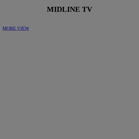
MIDLINE TV
MORE VIEW
Play
Play
Video
Video