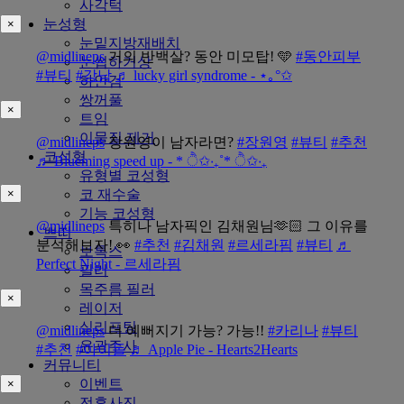
사각턱
눈성형
×
눈밑지방재배치
@midlineps
거의 반백살? 동안 미모탑! 🩵
#동안피부
눈썹하거상
#뷰티
#강남
♬ lucky girl syndrome - ⋆｡°✩
하안검
쌍꺼풀
×
트임
이물질 제거
@midlineps
장원영이 남자라면?
#장원영
#뷰티
#추천
코성형
♬ Blueming speed up - * ੈ✩‧₊˚* ੈ✩‧₊
유형별 코성형
코 재수술
×
기능 코성형
@midlineps
특히나 남자픽인 김채원님🫶🏻 그 이유를
쁘띠
분석해보자! 👀
#추천
#김채원
#르세라핌
#뷰티
♬
보톡스
Perfect Night - 르세라핌
필러
목주름 필러
×
레이저
실리프팅
@midlineps
더 예뻐지기 가능? 가능!!
#카리나
#뷰티
윤곽주사
#추천
#아이돌
♬ Apple Pie - Hearts2Hearts
커뮤니티
이벤트
×
전후사진