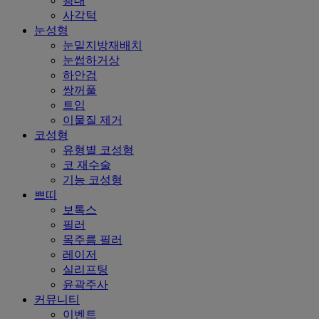
광대
사각턱
눈성형
눈밑지방재배치
눈썹하거상
하안검
쌍꺼풀
트임
이물질 제거
코성형
유형별 코성형
코 재수술
기능 코성형
쁘띠
보톡스
필러
목주름 필러
레이저
실리프팅
윤곽주사
커뮤니티
이벤트