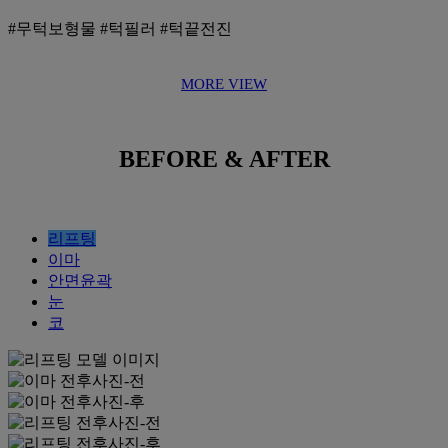
#무턱보형물 #턱필러 #턱끝전진
MORE VIEW
BEFORE & AFTER
리프팅
이마
안면윤곽
눈
코