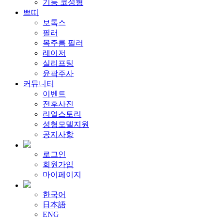
기능 코성형
쁘띠
보톡스
필러
목주름 필러
레이저
실리프팅
윤곽주사
커뮤니티
이벤트
전후사진
리얼스토리
성형모델지원
공지사항
로그인
회원가입
마이페이지
한국어
日本語
ENG