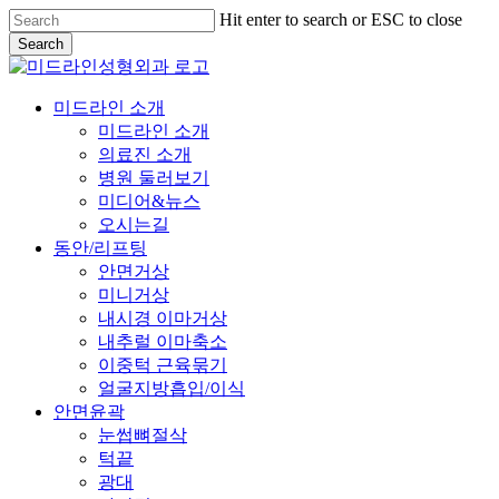
Skip
Hit enter to search or ESC to close
to
Search
main
Close
content
Search
Menu
미드라인 소개
미드라인 소개
의료진 소개
병원 둘러보기
미디어&뉴스
오시는길
동안/리프팅
안면거상
미니거상
내시경 이마거상
내추럴 이마축소
이중턱 근육묶기
얼굴지방흡입/이식
안면윤곽
눈썹뼈절삭
턱끝
광대