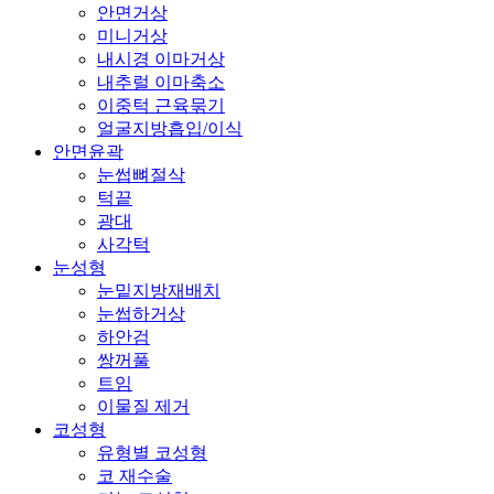
안면거상
미니거상
내시경 이마거상
내추럴 이마축소
이중턱 근육묶기
얼굴지방흡입/이식
안면윤곽
눈썹뼈절삭
턱끝
광대
사각턱
눈성형
눈밑지방재배치
눈썹하거상
하안검
쌍꺼풀
트임
이물질 제거
코성형
유형별 코성형
코 재수술