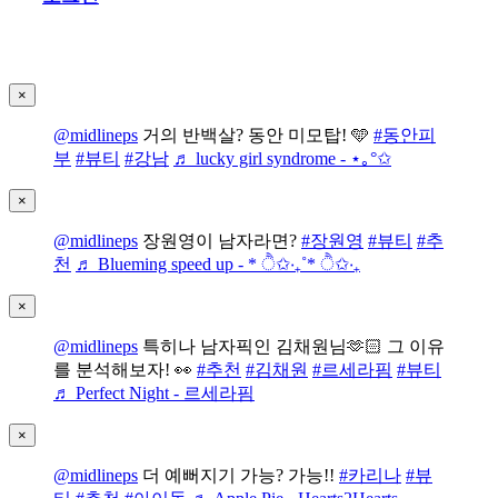
×
@midlineps
거의 반백살? 동안 미모탑! 🩵
#동안피
부
#뷰티
#강남
♬ lucky girl syndrome - ⋆｡°✩
×
@midlineps
장원영이 남자라면?
#장원영
#뷰티
#추
천
♬ Blueming speed up - * ੈ✩‧₊˚* ੈ✩‧₊
×
@midlineps
특히나 남자픽인 김채원님🫶🏻 그 이유
를 분석해보자! 👀
#추천
#김채원
#르세라핌
#뷰티
♬ Perfect Night - 르세라핌
×
@midlineps
더 예뻐지기 가능? 가능!!
#카리나
#뷰