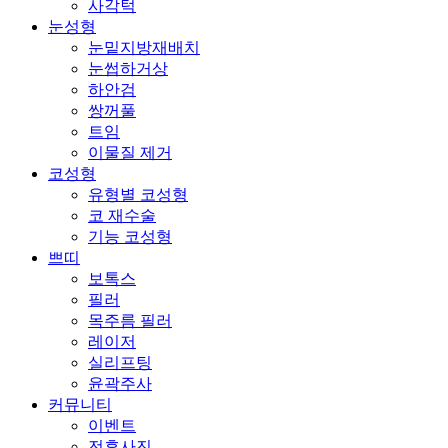
사각턱
눈성형
눈밑지방재배치
눈썹하거상
하안검
쌍꺼풀
트임
이물질 제거
코성형
유형별 코성형
코 재수술
기능 코성형
쁘띠
보톡스
필러
목주름 필러
레이저
실리프팅
윤곽주사
커뮤니티
이벤트
전후사진