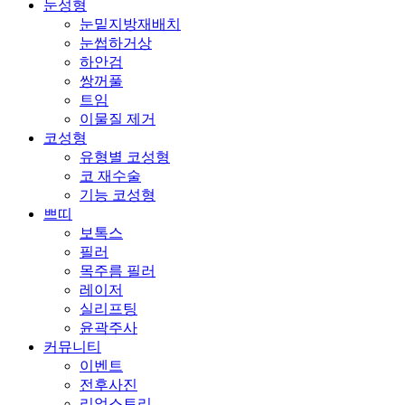
눈성형
눈밑지방재배치
눈썹하거상
하안검
쌍꺼풀
트임
이물질 제거
코성형
유형별 코성형
코 재수술
기능 코성형
쁘띠
보톡스
필러
목주름 필러
레이저
실리프팅
윤곽주사
커뮤니티
이벤트
전후사진
리얼스토리