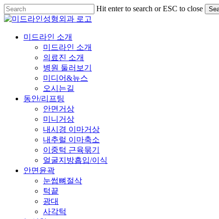
Skip
Hit enter to search or ESC to close
Sea
to
Close
main
Search
content
Menu
미드라인 소개
미드라인 소개
의료진 소개
병원 둘러보기
미디어&뉴스
오시는길
동안/리프팅
안면거상
미니거상
내시경 이마거상
내추럴 이마축소
이중턱 근육묶기
얼굴지방흡입/이식
안면윤곽
눈썹뼈절삭
턱끝
광대
사각턱