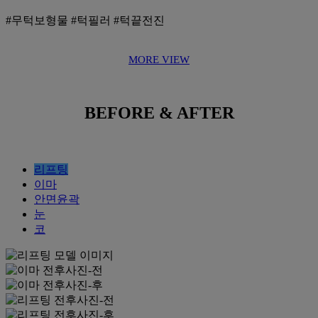
#무턱보형물 #턱필러 #턱끝전진
MORE VIEW
BEFORE & AFTER
리프팅
이마
안면윤곽
눈
코