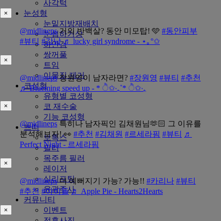
사각턱
눈성형
×
눈밑지방재배치
@midlineps
거의 반백살? 동안 미모탑! 🩵
#동안피부
눈썹하거상
#뷰티
#강남
♬ lucky girl syndrome - ⋆｡°✩
하안검
쌍꺼풀
×
트임
이물질 제거
@midlineps
장원영이 남자라면?
#장원영
#뷰티
#추천
코성형
♬ Blueming speed up - * ੈ✩‧₊˚* ੈ✩‧₊
유형별 코성형
코 재수술
×
기능 코성형
@midlineps
특히나 남자픽인 김채원님🫶🏻 그 이유를
쁘띠
분석해보자! 👀
#추천
#김채원
#르세라핌
#뷰티
♬
보톡스
Perfect Night - 르세라핌
필러
목주름 필러
×
레이저
실리프팅
@midlineps
더 예뻐지기 가능? 가능!!
#카리나
#뷰티
윤곽주사
#추천
#아이돌
♬ Apple Pie - Hearts2Hearts
커뮤니티
이벤트
×
전후사진