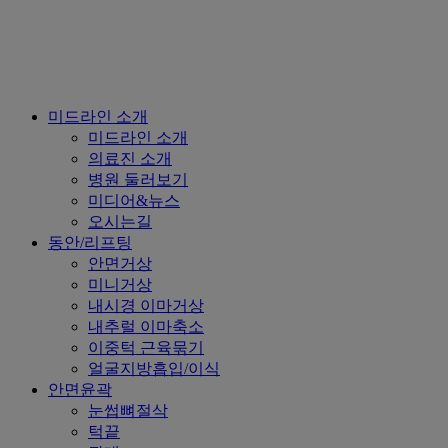
Close
미드라인 소개
Menu
미드라인 소개
의료진 소개
병원 둘러보기
미디어&뉴스
오시는길
동안/리프팅
안면거상
미니거상
내시경 이마거상
내추럴 이마축소
이중턱 근육묶기
얼굴지방흡입/이식
안면윤곽
눈썹뼈절삭
턱끝