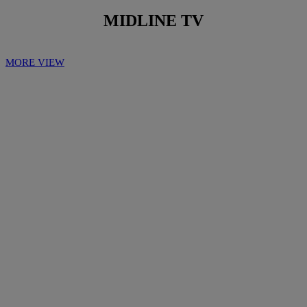
MIDLINE TV
MORE VIEW
Play
Play
Video
Video