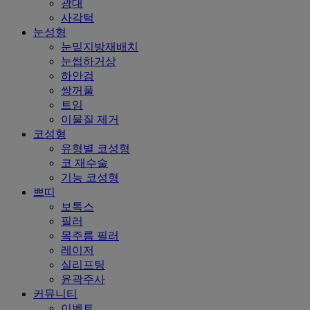
광대
사각턱
눈성형
눈밑지방재배치
눈썹하거상
하안검
쌍꺼풀
트임
이물질 제거
코성형
유형별 코성형
코 재수술
기능 코성형
쁘띠
보톡스
필러
목주름 필러
레이저
실리프팅
윤곽주사
커뮤니티
이벤트