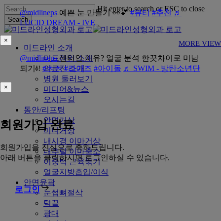
Skip
Hit enter to search or ESC to close
@midlineps
예쁜 눈 만들기 👀💕
#뷰티
#추천
♬
to
Search
LUCID DREAM - IVE
main
Close
content
Search
×
MORE VIEW
Menu
미드라인 소개
@midlineps
미드라인 소개
센터인 이유? 얼굴 분석 한끗차이로 미남
되기!!
#ㅊㅊ
의료진 소개
#라이즈
#아이돌
♬ SWIM - 방탄소년단
병원 둘러보기
×
미디어&뉴스
오시는길
동안/리프팅
안면거상
회원가입 완료
미니거상
내시경 이마거상
회원가입을 진심으로 축하드립니다.
내추럴 이마축소
아래 버튼을 클릭하시면 로그인하실 수 있습니다.
이중턱 근육묶기
얼굴지방흡입/이식
안면윤곽
로그인
눈썹뼈절삭
턱끝
광대