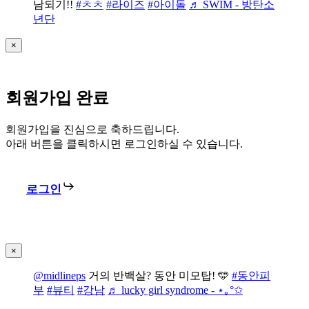
남되기!!
#ㅊㅊ
#라이즈
#아이돌
♬ SWIM - 방탄소
년단
×
회원가입 완료
회원가입을 진심으로 축하드립니다.
아래 버튼을 클릭하시면 로그인하실 수 있습니다.
로그인
×
@midlineps
거의 반백살? 동안 미모탑! 🩵
#동안피
부
#뷰티
#강남
♬ lucky girl syndrome - ⋆｡°✩