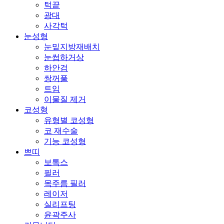
턱끝
광대
사각턱
눈성형
눈밑지방재배치
눈썹하거상
하안검
쌍꺼풀
트임
이물질 제거
코성형
유형별 코성형
코 재수술
기능 코성형
쁘띠
보톡스
필러
목주름 필러
레이저
실리프팅
윤곽주사