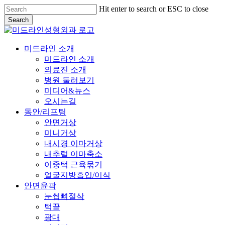
Skip
Hit enter to search or ESC to close
to
Search
main
Close
content
Search
Menu
미드라인 소개
미드라인 소개
의료진 소개
병원 둘러보기
미디어&뉴스
오시는길
동안/리프팅
안면거상
미니거상
내시경 이마거상
내추럴 이마축소
이중턱 근육묶기
얼굴지방흡입/이식
안면윤곽
눈썹뼈절삭
턱끝
광대