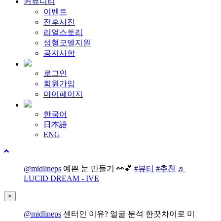
커뮤니티
이벤트
전후사진
리얼스토리
성형모델지원
공지사항
로그인
회원가입
마이페이지
한국어
日本語
ENG
@midlineps
예쁜 눈 만들기 👀💕
#뷰티
#추천
♬
LUCID DREAM - IVE
×
@midlineps
센터인 이유? 얼굴 분석 한끗차이로 미