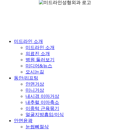
Close
미드라인 소개
Menu
미드라인 소개
의료진 소개
병원 둘러보기
미디어&뉴스
오시는길
동안/리프팅
안면거상
미니거상
내시경 이마거상
내추럴 이마축소
이중턱 근육묶기
얼굴지방흡입/이식
안면윤곽
눈썹뼈절삭