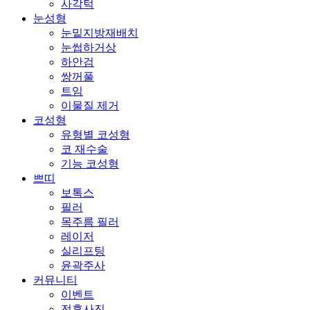
사각턱
눈성형
눈밑지방재배치
눈썹하거상
하안검
쌍꺼풀
트임
이물질 제거
코성형
유형별 코성형
코 재수술
기능 코성형
쁘띠
보톡스
필러
목주름 필러
레이저
실리프팅
윤곽주사
커뮤니티
이벤트
전후사진