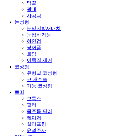
턱끝
광대
사각턱
눈성형
눈밑지방재배치
눈썹하거상
하안검
쌍꺼풀
트임
이물질 제거
코성형
유형별 코성형
코 재수술
기능 코성형
쁘띠
보톡스
필러
목주름 필러
레이저
실리프팅
윤곽주사