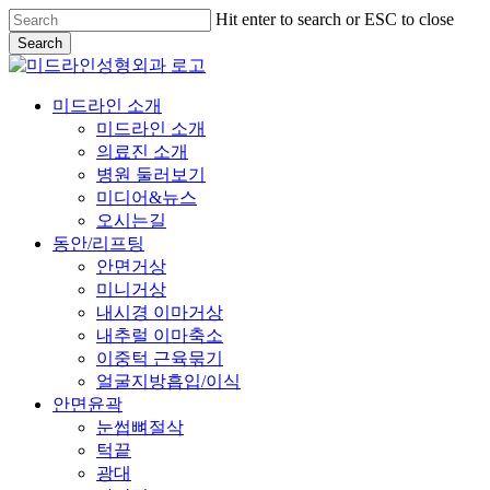
Skip
Hit enter to search or ESC to close
to
Search
main
Close
content
Search
Menu
미드라인 소개
미드라인 소개
의료진 소개
병원 둘러보기
미디어&뉴스
오시는길
동안/리프팅
안면거상
미니거상
내시경 이마거상
내추럴 이마축소
이중턱 근육묶기
얼굴지방흡입/이식
안면윤곽
눈썹뼈절삭
턱끝
광대