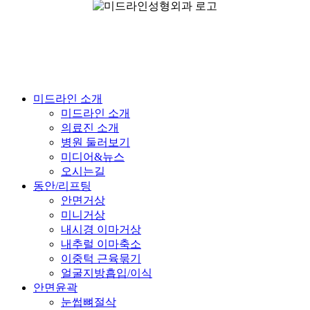
Close
미드라인 소개
Menu
미드라인 소개
의료진 소개
병원 둘러보기
미디어&뉴스
오시는길
동안/리프팅
안면거상
미니거상
내시경 이마거상
내추럴 이마축소
이중턱 근육묶기
얼굴지방흡입/이식
안면윤곽
눈썹뼈절삭