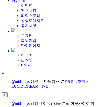
커뮤니티
이벤트
전후사진
리얼스토리
성형모델지원
공지사항
로그인
회원가입
마이페이지
한국어
日本語
ENG
@midlineps
예쁜 눈 만들기 👀💕
#뷰티
#추천
♬
LUCID DREAM - IVE
×
@midlineps
센터인 이유? 얼굴 분석 한끗차이로 미