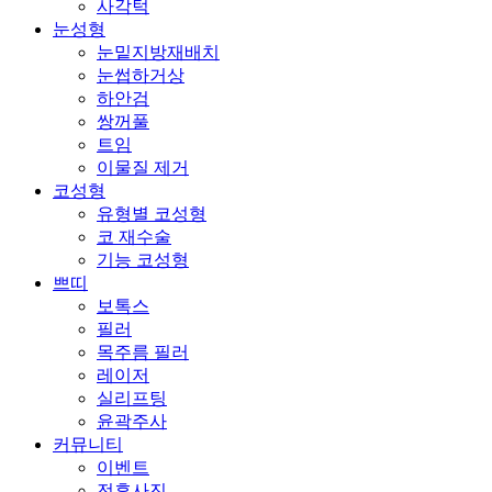
사각턱
눈성형
눈밑지방재배치
눈썹하거상
하안검
쌍꺼풀
트임
이물질 제거
코성형
유형별 코성형
코 재수술
기능 코성형
쁘띠
보톡스
필러
목주름 필러
레이저
실리프팅
윤곽주사
커뮤니티
이벤트
전후사진