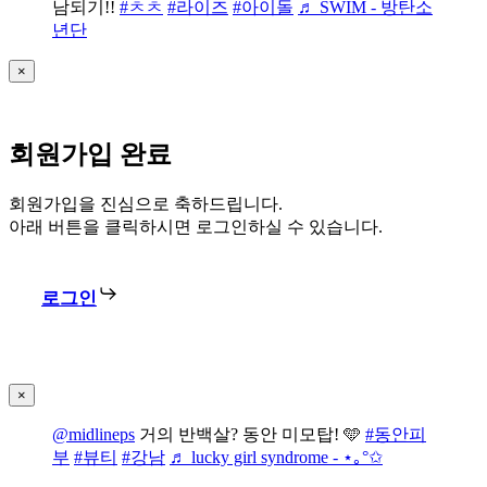
남되기!!
#ㅊㅊ
#라이즈
#아이돌
♬ SWIM - 방탄소
년단
×
회원가입 완료
회원가입을 진심으로 축하드립니다.
아래 버튼을 클릭하시면 로그인하실 수 있습니다.
로그인
×
@midlineps
거의 반백살? 동안 미모탑! 🩵
#동안피
부
#뷰티
#강남
♬ lucky girl syndrome - ⋆｡°✩