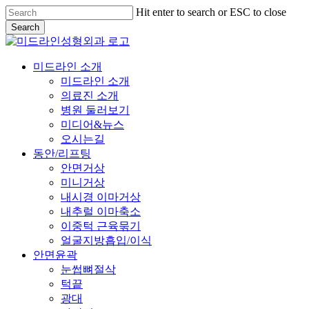
Skip
Hit enter to search or ESC to close
to
Search
main
Close
content
Search
Menu
미드라인 소개
미드라인 소개
의료진 소개
병원 둘러보기
미디어&뉴스
오시는길
동안/리프팅
안면거상
미니거상
내시경 이마거상
내추럴 이마축소
이중턱 근육묶기
얼굴지방흡입/이식
안면윤곽
눈썹뼈절삭
턱끝
광대