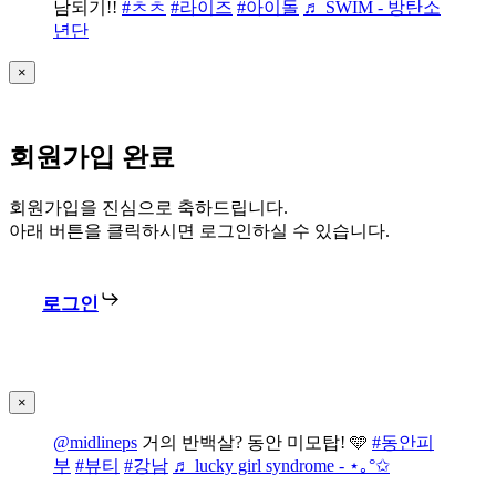
남되기!!
#ㅊㅊ
#라이즈
#아이돌
♬ SWIM - 방탄소
년단
×
회원가입 완료
회원가입을 진심으로 축하드립니다.
아래 버튼을 클릭하시면 로그인하실 수 있습니다.
로그인
×
@midlineps
거의 반백살? 동안 미모탑! 🩵
#동안피
부
#뷰티
#강남
♬ lucky girl syndrome - ⋆｡°✩