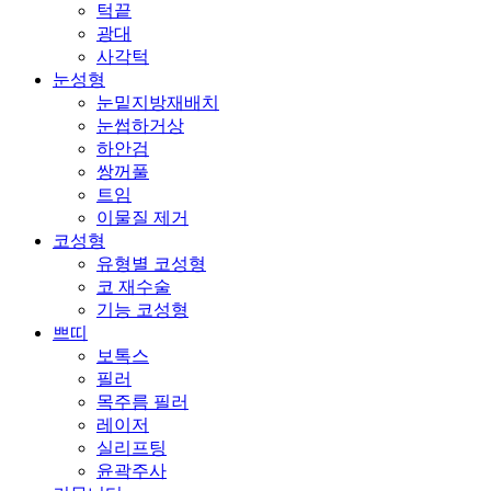
턱끝
광대
사각턱
눈성형
눈밑지방재배치
눈썹하거상
하안검
쌍꺼풀
트임
이물질 제거
코성형
유형별 코성형
코 재수술
기능 코성형
쁘띠
보톡스
필러
목주름 필러
레이저
실리프팅
윤곽주사