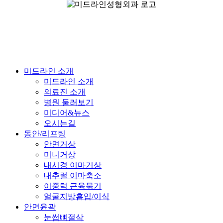
Close
미드라인 소개
Menu
미드라인 소개
의료진 소개
병원 둘러보기
미디어&뉴스
오시는길
동안/리프팅
안면거상
미니거상
내시경 이마거상
내추럴 이마축소
이중턱 근육묶기
얼굴지방흡입/이식
안면윤곽
눈썹뼈절삭