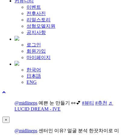
커뮤니티
이벤트
전후사진
리얼스토리
성형모델지원
공지사항
로그인
회원가입
마이페이지
한국어
日本語
ENG
@midlineps
예쁜 눈 만들기 👀💕
#뷰티
#추천
♬
LUCID DREAM - IVE
×
@midlineps
센터인 이유? 얼굴 분석 한끗차이로 미