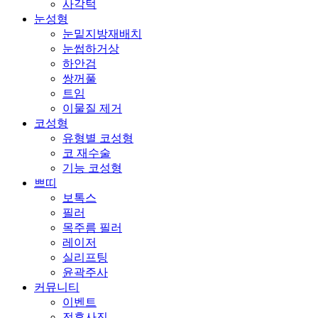
사각턱
눈성형
눈밑지방재배치
눈썹하거상
하안검
쌍꺼풀
트임
이물질 제거
코성형
유형별 코성형
코 재수술
기능 코성형
쁘띠
보톡스
필러
목주름 필러
레이저
실리프팅
윤곽주사
커뮤니티
이벤트
전후사진