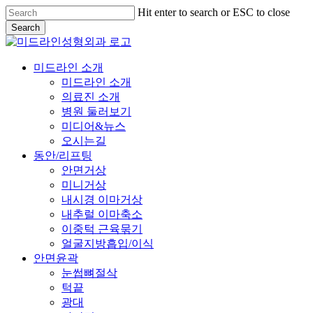
Skip
Hit enter to search or ESC to close
to
Search
main
Close
content
Search
Menu
미드라인 소개
미드라인 소개
의료진 소개
병원 둘러보기
미디어&뉴스
오시는길
동안/리프팅
안면거상
미니거상
내시경 이마거상
내추럴 이마축소
이중턱 근육묶기
얼굴지방흡입/이식
안면윤곽
눈썹뼈절삭
턱끝
광대