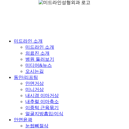
Close
미드라인 소개
Menu
미드라인 소개
의료진 소개
병원 둘러보기
미디어&뉴스
오시는길
동안/리프팅
안면거상
미니거상
내시경 이마거상
내추럴 이마축소
이중턱 근육묶기
얼굴지방흡입/이식
안면윤곽
눈썹뼈절삭