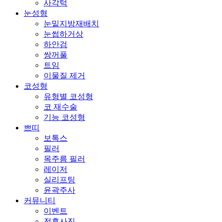
사각턱
눈성형
눈밑지방재배치
눈썹하거상
하안검
쌍꺼풀
트임
이물질 제거
코성형
유형별 코성형
코 재수술
기능 코성형
쁘띠
보톡스
필러
목주름 필러
레이저
실리프팅
윤곽주사
커뮤니티
이벤트
전후사진