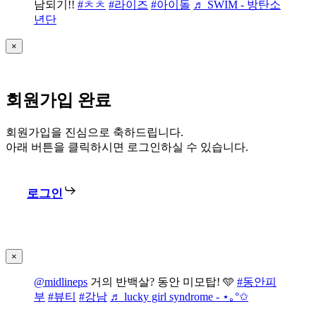
남되기!!
#ㅊㅊ
#라이즈
#아이돌
♬ SWIM - 방탄소
년단
×
회원가입 완료
회원가입을 진심으로 축하드립니다.
아래 버튼을 클릭하시면 로그인하실 수 있습니다.
로그인
×
@midlineps
거의 반백살? 동안 미모탑! 🩵
#동안피
부
#뷰티
#강남
♬ lucky girl syndrome - ⋆｡°✩