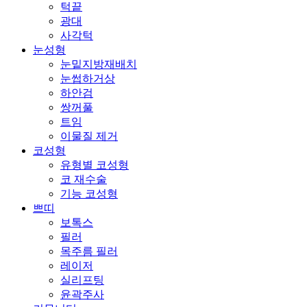
턱끝
광대
사각턱
눈성형
눈밑지방재배치
눈썹하거상
하안검
쌍꺼풀
트임
이물질 제거
코성형
유형별 코성형
코 재수술
기능 코성형
쁘띠
보톡스
필러
목주름 필러
레이저
실리프팅
윤곽주사