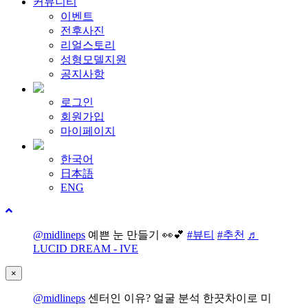
커뮤니티
이벤트
전후사진
리얼스토리
성형모델지원
공지사항
로그인
회원가입
마이페이지
한국어
日本語
ENG
@midlineps
예쁜 눈 만들기 👀💕
#뷰티
#추천
♬
LUCID DREAM - IVE
×
@midlineps
센터인 이유? 얼굴 분석 한끗차이로 미