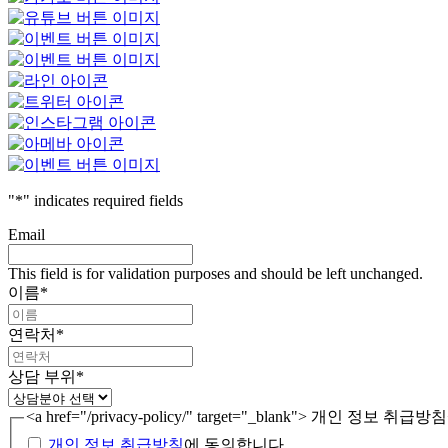
"
*
" indicates required fields
Email
This field is for validation purposes and should be left unchanged.
이름
*
연락처
*
상담 부위
*
<a href="/privacy-policy/" target="_blank"> 개인 정보 
개인 정보 취급방침
에 동의합니다.