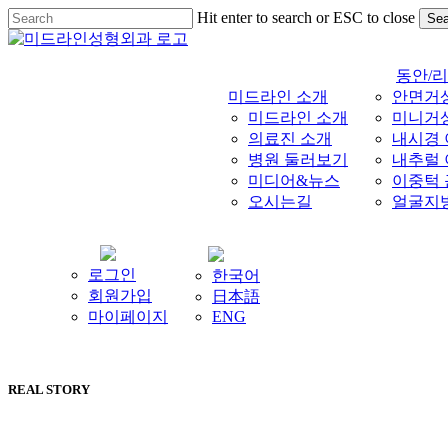
Skip
Hit enter to search or ESC to close
Sea
to
Close
main
Search
content
동안/
미드라인 소개
안면거
미드라인 소개
미니거
의료진 소개
내시경
병원 둘러보기
내추럴
미디어&뉴스
이중턱
오시는길
얼굴지
로그인
한국어
회원가입
日本語
마이페이지
ENG
REAL STORY