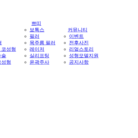
쁘띠
보톡스
커뮤니티
필러
이벤트
형
목주름 필러
전후사진
 코성형
레이저
리얼스토리
수술
실리프팅
성형모델지원
코성형
윤곽주사
공지사항