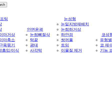
rch
Menu
리프팅
눈성형
상
눈밑지방재배치
상
안면윤곽
눈썹하거상
 이마거상
눈썹뼈절삭
하안검
코성
 이마축소
턱끝
쌍꺼풀
유형별
 근육묶기
광대
트임
코 재
방흡입/이식
사각턱
이물질 제거
기능 