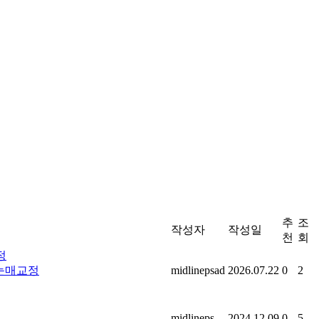
추
조
작성자
작성일
천
회
개눈매교정
midlinepsad
2026.07.22
0
2
midlineps
2024.12.09
0
5