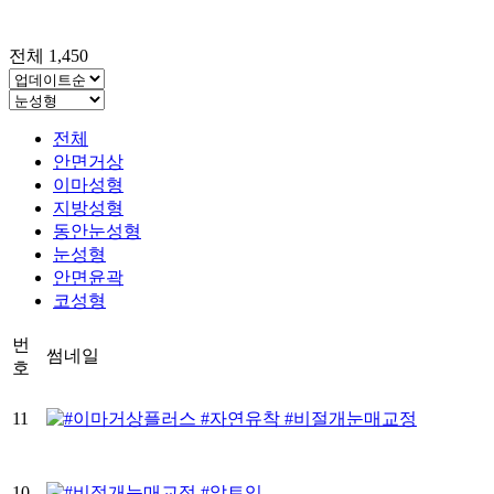
전체 1,450
전체
안면거상
이마성형
지방성형
동안눈성형
눈성형
안면윤곽
코성형
번
썸네일
호
11
10