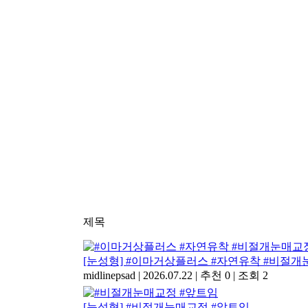
제목
[눈성형] #이마거상플러스 #자연유착 #비절
midlinepsad
|
2026.07.22
|
추천 0
|
조회 2
[눈성형] #비절개눈매교정 #앞트임