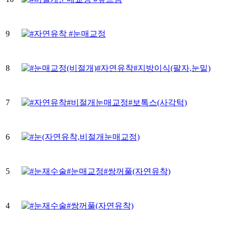
9
8
7
6
5
4