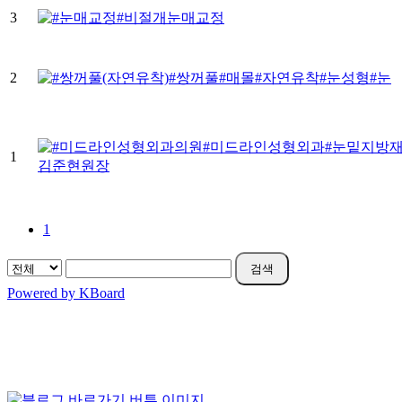
3
2
1
1
검색
Powered by KBoard